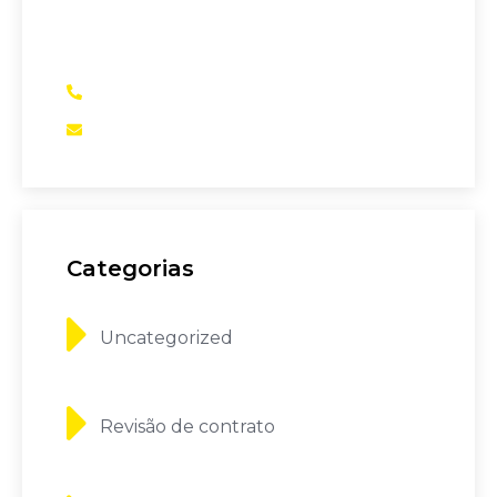
bancários, financiamento de veículos,
entre outros, somos a sua melhor opção
(51)99910-1777
assessoria@setecapital.com
Categorias
Uncategorized
Revisão de contrato