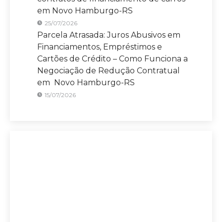
em Novo Hamburgo-RS
25/07/2026
Parcela Atrasada: Juros Abusivos em
Financiamentos, Empréstimos e
Cartões de Crédito – Como Funciona a
Negociação de Redução Contratual
em Novo Hamburgo-RS
15/07/2026
Sete Capital Novo Hamburgo
A maior Assessoria de Negociação de
Dívidas de Novo Hamburgo – RS.
Se você precisa verificar se está pagando
juros abusivos em empréstimos