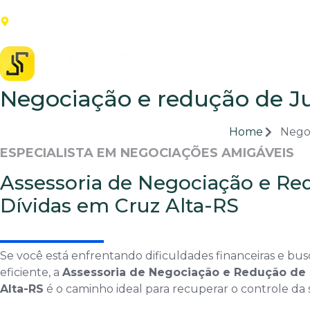
Passeio Calçadão, Osvaldo Cruz, 40- sala 45- Edifício Alfa. Centr
015
Início
Quem Som
Negociação e redução de J
Home
Negoc
ESPECIALISTA EM NEGOCIAÇÕES AMIGÁVEIS
Assessoria de Negociação e Re
Dívidas em Cruz Alta-RS
Se você está enfrentando dificuldades financeiras e bu
eficiente, a
Assessoria de Negociação e Redução de 
Alta-RS
é o caminho ideal para recuperar o controle da s