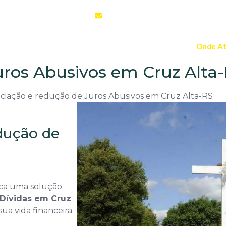
o, Novo Hamburgo-RS, 93510-
contato@setecapitalnovohamburgo
os
Negociação e Redução de juros abusivos
Onde A
uros Abusivos em Cruz Alta
iação e redução de Juros Abusivos em Cruz Alta-RS
dução de
sca uma solução
Dívidas em Cruz
ua vida financeira.