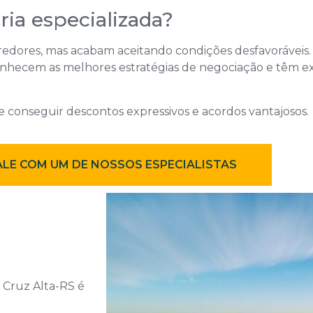
ia especializada?
redores, mas acabam aceitando condições desfavorávei
nhecem as melhores estratégias de negociação e têm exp
 conseguir descontos expressivos e acordos vantajosos.
ALE COM UM DE NOSSOS ESPECIALISTAS
 Cruz Alta-RS é