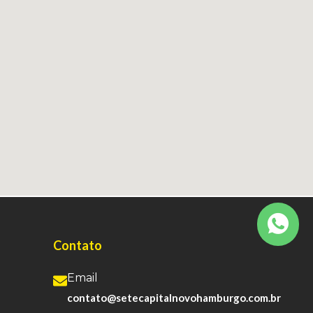
Contato
Email
contato@setecapitalnovohamburgo.com.br