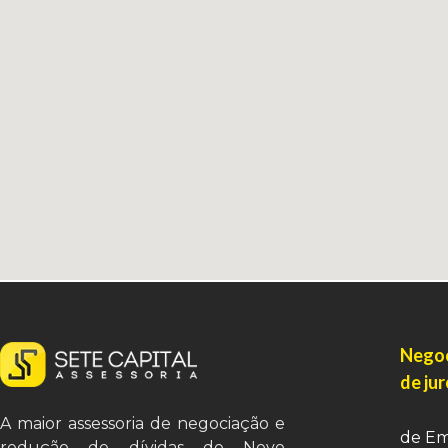
Negoc
de ju
A maior assessoria de negociação e
de Em
redução de dívidas de Novo