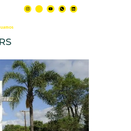
.com.br
tuamos
Blog
Contato
-RS