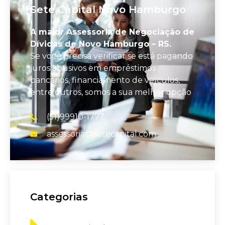
Sete Capital Novo Hamburgo
A maior Assessoria de Negociação de
Dívidas de Novo Hamburgo – RS.
Se você precisa verificar se está pagando
juros abusivos em empréstimos
bancários, financiamento de veículos,
entre outros, somos a sua melhor opção
(51)99910-1777
assessoria@setecapital.com
Categorias