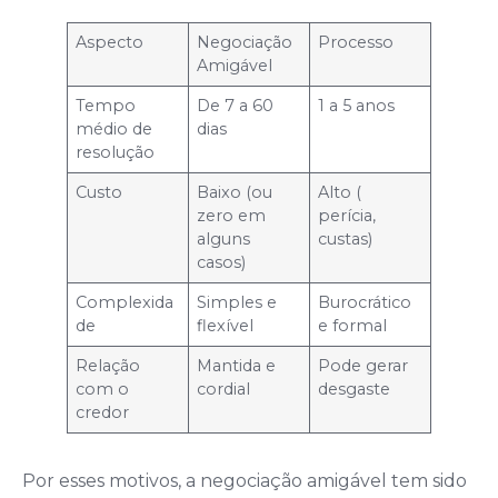
Aspecto
Negociação
Processo
Amigável
Tempo
De 7 a 60
1 a 5 anos
médio de
dias
resolução
Custo
Baixo (ou
Alto (
zero em
perícia,
alguns
custas)
casos)
Complexida
Simples e
Burocrático
de
flexível
e formal
Relação
Mantida e
Pode gerar
com o
cordial
desgaste
credor
Por esses motivos, a negociação amigável tem sido