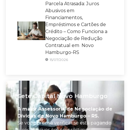
Parcela Atrasada: Juros
Abusivos em
Financiamentos,
Empréstimos e Cartões de
Crédito – Como Funciona a
Negociação de Redução
Contratual em Novo
Hamburgo-RS
15/07/2026
Sete Capital Novo Hamburgo
A maior Assessoria de Negociação de
Dívidas de Novo Hamburgo – RS.
Se você precisa verificar se está pagando
juros abusivos em empréstimos