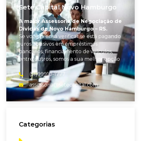
Sete Capital Novo Hamburgo
A maior Assessoria de Negociação de
Dívidas de Novo Hamburgo – RS.
Se você precisa verificar se está pagando
juros abusivos em empréstimos
bancários, financiamento de veículos,
entre outros, somos a sua melhor opção
(51)99910-1777
assessoria@setecapital.com
Categorias