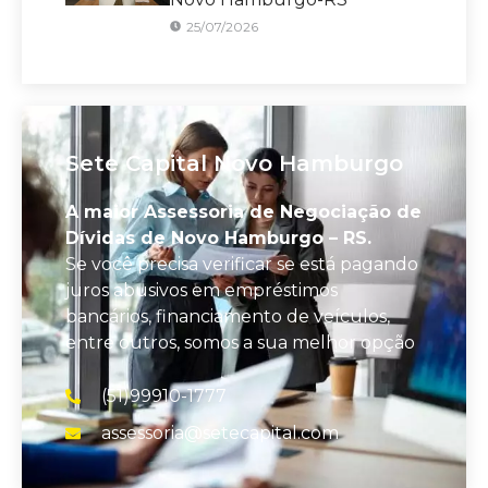
25/07/2026
Sete Capital Novo Hamburgo
A maior Assessoria de Negociação de
Dívidas de Novo Hamburgo – RS.
Se você precisa verificar se está pagando
juros abusivos em empréstimos
bancários, financiamento de veículos,
entre outros, somos a sua melhor opção
(51)99910-1777
assessoria@setecapital.com