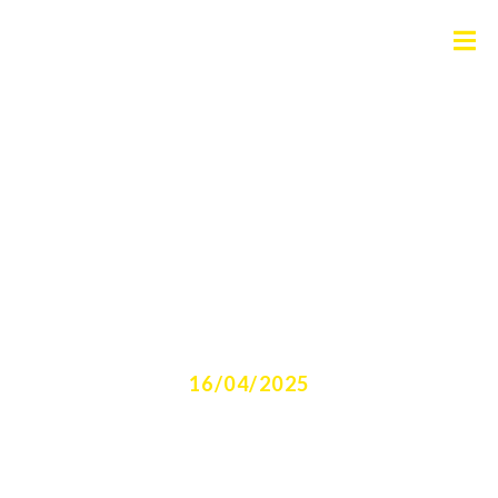
Existe limite de juros no
Brasil?
16/04/2025