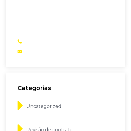
Se você precisa verificar se está pagando
juros abusivos em empréstimos
bancários, financiamento de veículos,
entre outros, somos a sua melhor opção
(51)99910-1777
assessoria@setecapital.com
Categorias
Uncategorized
Revisão de contrato